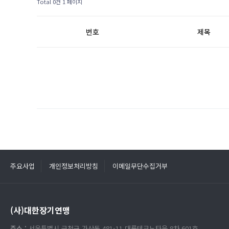
Total 0건
1 페이지
번호
제목
주요사업
개인정보처리방침
이메일무단수집거부
(사)대한장기연맹
주소 :
서울특별시 금천구 가산동 481-11 대륭테크노타운 8차 601호