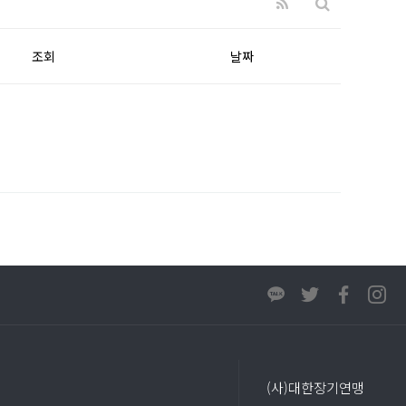
조회
날짜
(사)대한장기연맹