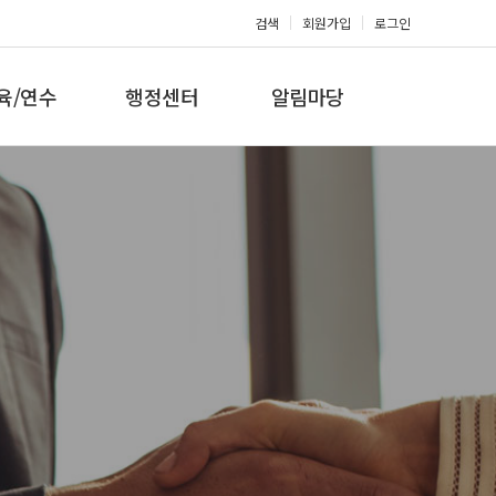
검색
회원가입
로그인
육/연수
행정센터
알림마당
 지도자과정
대회참가신청
공지사항
 지도자과정
아마단증신청
문의게시판
 지도자과정
회원복지몰
보도자료
미나/워크샵
포토갤러리
육/연수 일정
제휴/후원문의