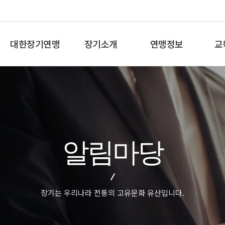
대한장기연맹
장기소개
연맹정보
교
총재인사말
장기란
프로기사 정보
장기
연혁
장기역사
아마기사 정보
체스
비젼/목표
장기규정/규칙
장기대회 일정
바둑
주요사업
장기용어
자료실
세
알림마당
오시는길
교
장기는 우리나라 전통의 고유문화 유산입니다.