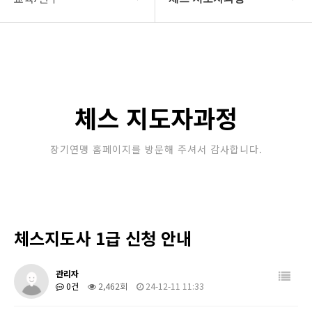
대한장기연맹
장기 지도자과정
장기소개
체스 지도자과정
연맹정보
바둑 지도자과정
체스 지도자과정
교육/연수
세미나/워크샵
장기연맹 홈페이지를 방문해 주셔서 감사합니다.
행정센터
교육/연수 일정
알림마당
체스지도사 1급 신청 안내
관리자
0건
2,462회
24-12-11 11:33