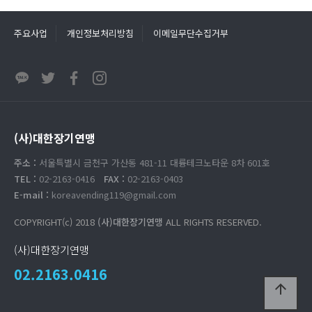
주요사업
개인정보처리방침
이메일무단수집거부
(사)대한장기연맹
주소 :
서울특별시 금천구 가산동 481-11 대륭테크노타운 8차 601호
TEL :
02-2163-0416
FAX :
02-2163-0403
E-mail :
koreavending119@gmail.com
COPYRIGHT(c) 2018
(사)대한장기연맹
ALL RIGHTS RESERVED.
(사)대한장기연맹
02.2163.0416
arrow_upward