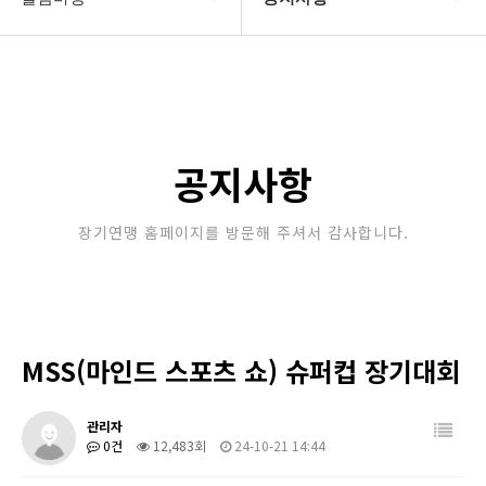
대한장기연맹
공지사항
장기소개
문의게시판
연맹정보
보도자료
공지사항
교육/연수
포토갤러리
장기연맹 홈페이지를 방문해 주셔서 감사합니다.
행정센터
제휴/후원문의
알림마당
MSS(마인드 스포츠 쇼) 슈퍼컵 장기대회
관리자
0건
12,483회
24-10-21 14:44