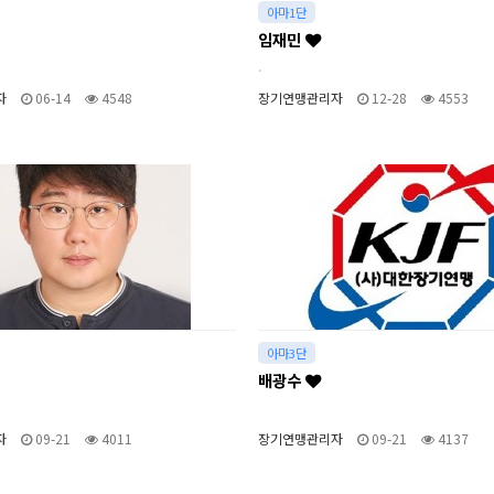
아마1단
임재민
.
자
06-14
4548
장기연맹관리자
12-28
4553
아마3단
배광수
자
09-21
4011
장기연맹관리자
09-21
4137