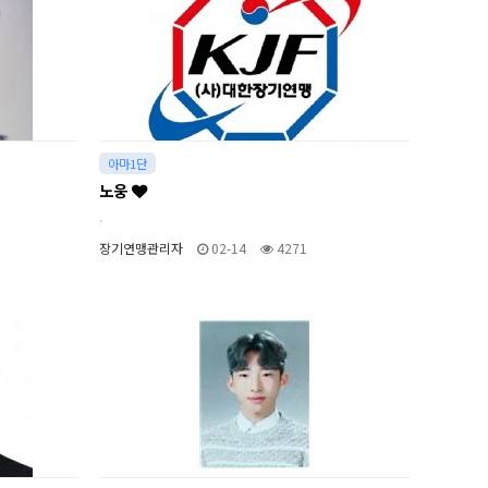
아마1단
노웅
.
장기연맹관리자
02-14
4271