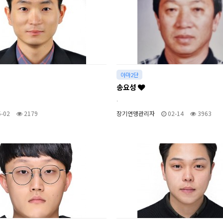
아마2단
송요성
.
-02
2179
장기연맹관리자
02-14
3963