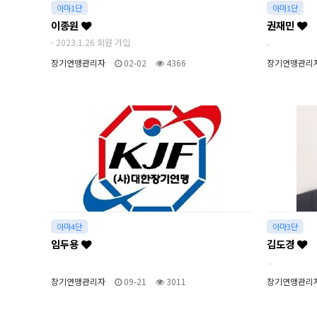
아마1단
아마1단
이종원
권재민
- 2023.1.26 회원 가입
.
장기연맹관리자
02-02
4366
장기연맹관리
아마4단
아마3단
임두용
김도경
.
장기연맹관리자
09-21
3011
장기연맹관리