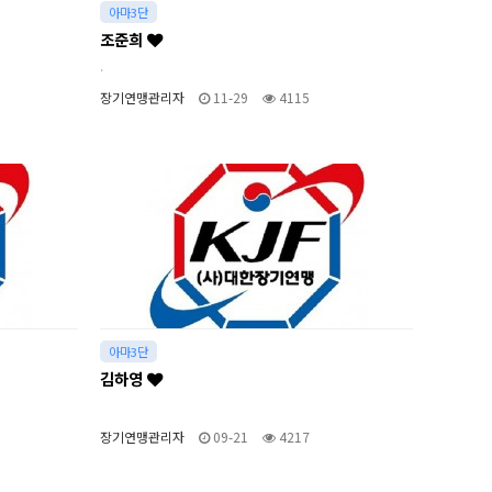
아마3단
조준희
.
장기연맹관리자
11-29
4115
아마3단
김하영
장기연맹관리자
09-21
4217