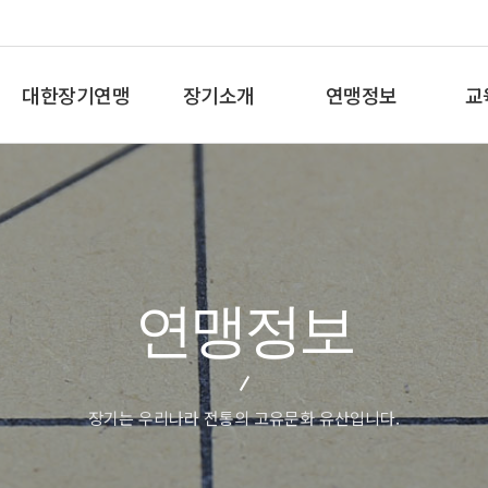
대한장기연맹
장기소개
연맹정보
교
총재인사말
장기란
프로기사 정보
장기
연혁
장기역사
아마기사 정보
체스
비젼/목표
장기규정/규칙
장기대회 일정
바둑
주요사업
장기용어
자료실
세
연맹정보
오시는길
교
장기는 우리나라 전통의 고유문화 유산입니다.