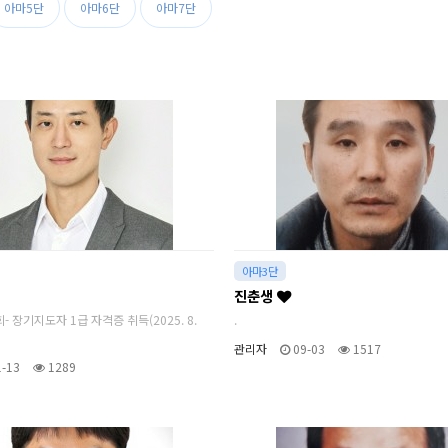
아마5단
아마6단
아마7단
아마3단
진춘생
- 장기지도자 1급 자격증 취득(2025. 8.
.
관리자
09-03
1517
-13
1289