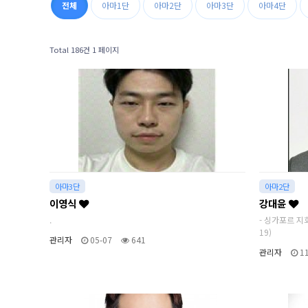
전체
아마1단
아마2단
아마3단
아마4단
Total 186건
1 페이지
아마3단
아마2단
이영식
강대윤
.
- 싱가포르 지회
19)
관리자
05-07
641
관리자
11