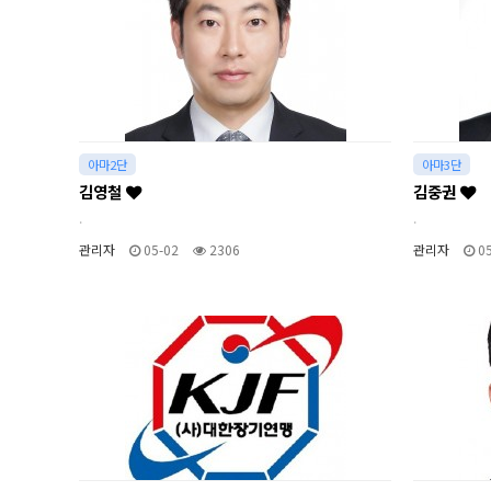
아마2단
아마3단
김영철
김중권
.
.
관리자
05-02
2306
관리자
05