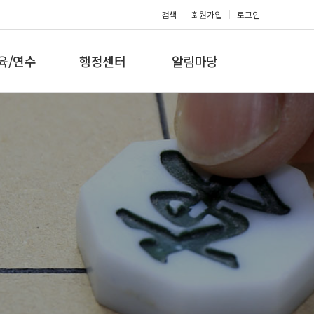
검색
회원가입
로그인
육/연수
행정센터
알림마당
 지도자과정
대회참가신청
공지사항
 지도자과정
아마단증신청
문의게시판
 지도자과정
회원복지몰
보도자료
미나/워크샵
포토갤러리
육/연수 일정
제휴/후원문의