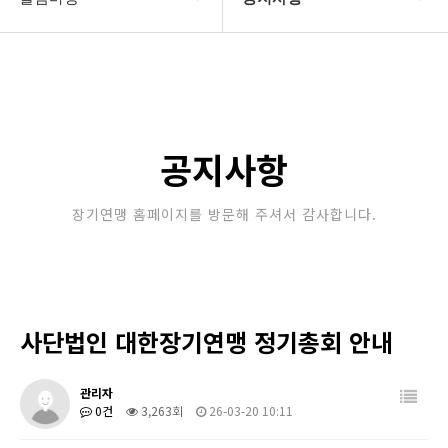
대한장기연맹
공지사항
장기소개
문의게시판
연맹정보
보도자료
공지사항
교육/연수
포토갤러리
장기연맹 홈페이지를 방문해 주셔서 감사합니다.
행정센터
제휴/후원문의
알림마당
사단법인 대한장기연맹 정기총회 안내
관리자
0건
3,263회
26-03-20 10:11