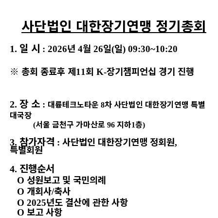
사단법인 대한장기연맹 정기총회
일 시
년
월
일
일
1.
: 2026
4
26
(
) 09:30~10:20
※
총회 종료후 제
회
장기챔피언십 경기 진행
11
K-
장 소
대륭테크노타운
차 사단법인 대한장기연맹 특별
2.
:
8
대국장
서울 금천구 가마산로
지하
층
(
96
1
)
참가자격
사단법인 대한장기연맹 정회원
3.
:
,
특별회원
진행순서
4.
성원보고 및 국민의례
O
개회사
축사
O
/
년도 결산에 관한 사항
O 2025
보고 사항
O