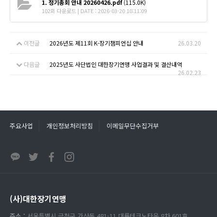
1. 정기총회 안내 20260426.pdf
(115.0K)
102회 다운로드 | DATE : 2026-03-20 10:11:09
이전글
2026년도 제11회 K-장기챔피언십 안내
26.03.20
다음글
2025년도 사단법인 대한장기연맹 사업결과 및 결산내역
26.02.23
주요사업
개인정보처리방침
이메일무단수집거부
(사)대한장기연맹
주소 :
서울특별시 금천구 가산동 481-11 대륭테크노타운 8차 601호