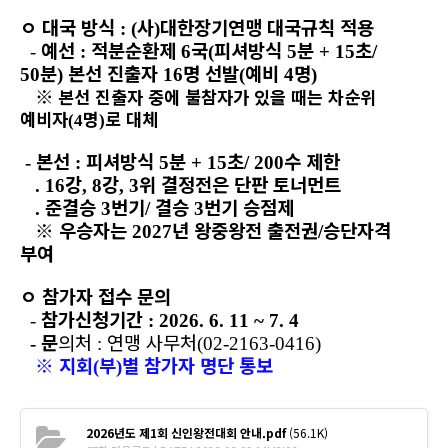
ㅇ
대국 방식
사
대한장기연맹 대국규칙 적용
: (
)
예선
적분순환제
국
피셔방식
분
초
-
:
6
(
5
+ 15
/
분
본선 진출자
명 선발
예비
명
50
)
16
(
4
)
※
본선 진출자 중에 불참자가 있을 때는 차순위
예비자
명
로 대체
(4
)
본선
피셔방식
분
초
수 제한
-
:
5
+ 15
/ 200
강
강
위 결정전은 단판 토너먼트
. 16
, 8
, 3
준결승
번기
결승
번기 승점제
.
3
/
3
※
우승자는
년 왕중왕전 출전권
승단자격
2027
/
부여
ㅇ
참가자 접수 문의
참가신청기간
-
: 2026. 6. 11 ~ 7. 4
문
의처
연맹 사무처
-
:
(02-2163-0416)
※
지회
부
별 참가자 명단 통보
(
)
2026년도 제1회 신인왕전대회 안내.pdf
(56.1K)