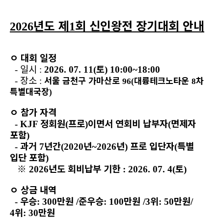
년도 제
회 신인왕전 장기대회 안내
2026
1
ㅇ
대회 일정
일시
토
-
:
2026. 07. 11(
) 10:00~18:00
장소
서울 금천구 가마산로
대륭테크노타운
차
-
:
96(
8
특별대국장
)
ㅇ
참가 자격
정회원
프로
이면서 연회비 납부자
면제자
- KJF
(
)
(
포함
)
과거
년간
년
년
프로 입단자
특별
-
7
(2020
~2026
)
(
입단 포함
)
※
년도 회비납부 기한
토
2026
: 2026. 07. 4(
)
ㅇ
상금 내역
우승
만원
준우승
만원
위
만원
-
: 300
/
: 100
/3
: 50
/
위
만원
4
: 30