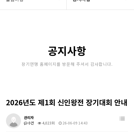
대한장기연맹
공지사항
장기소개
문의게시판
연맹정보
보도자료
공지사항
교육/연수
포토갤러리
장기연맹 홈페이지를 방문해 주셔서 감사합니다.
행정센터
제휴/후원문의
알림마당
2026년도 제1회 신인왕전 장기대회 안내
관리자
0건
4,023회
26-06-09 14:43