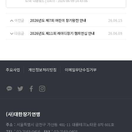
67회 다운로드 | DATE : 2026-06-09 14:43:06
이전글
2026년도 제7회 어린이 장기왕전 안내
26.06.15
다음글
2026년도 제11회 레이디장기 챔피언십 안내
26.06.09
주요사업
개인정보처리방침
이메일무단수집거부
(사)대한장기연맹
주소 :
서울특별시 금천구 가산동 481-11 대륭테크노타운 8차 601호
TEL :
02-2163-0416
FAX :
02-2163-0403